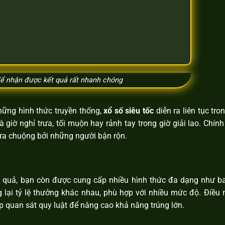
để nhận được kết quả rất nhanh chóng
ững hình thức truyền thống,
xổ số siêu tốc
diễn ra liên tục tro
à giờ nghỉ trưa, tối muộn hay rảnh tay trong giờ giải lao. Chính
 ưa chuộng bởi những người bận rộn.
t quả, bạn còn được cung cấp nhiều hình thức đa dạng như bao
g lại tỷ lệ thưởng khác nhau, phù hợp với nhiều mức độ. Điều 
ợp quan sát quy luật để nâng cao khả năng trúng lớn.