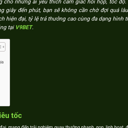
g cho những ai yêu thích cảm giác hồi hộp, tốc độ.
ng giây đến phút, bạn sẽ không cần chờ đợi quá lâ
ích hiện đại, tỷ lệ trả thưởng cao cùng đa dạng hình 
ng tại
V9BET
.
gia
siêu tốc
n đại, mang đến trải nghiệm quay thưởng nhanh, gọn, linh hoạt, 