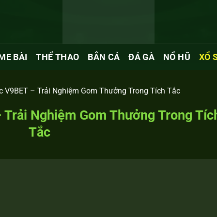
ME BÀI
THỂ THAO
BẮN CÁ
ĐÁ GÀ
NỔ HŨ
XỔ 
ốc V9BET – Trải Nghiệm Gom Thưởng Trong Tích Tắc
– Trải Nghiệm Gom Thưởng Trong Tíc
Tắc