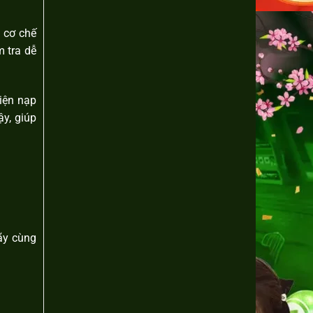
 cơ chế
m tra dễ
hiện nạp
ậy, giúp
ãy cùng