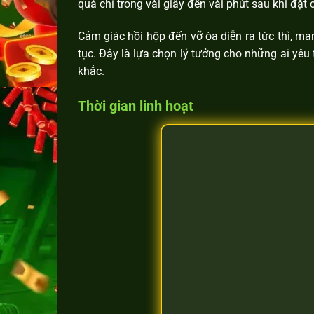
quả chỉ trong vài giây đến vài phút sau khi đặt 
Cảm giác hồi hộp đến vỡ òa diễn ra tức thì, man
tục. Đây là lựa chọn lý tưởng cho những ai yê
khắc.
Thời gian linh hoạt